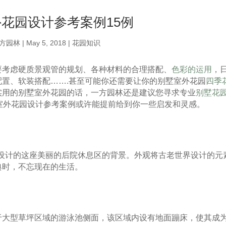
花园设计参考案例15例
方园林
|
May 5, 2018
|
花园知识
要考虑硬质景观管的规划、各种材料的合理搭配、
色彩的运用
，
置、软装搭配…….甚至可能你还需要让你的别墅室外花园
四季
实用的别墅室外花园的话，一方园林还是建议您寻求专业
别墅花
室外花园设计参考案例或许能提前给到你一些启发和灵感。
rie设计的这座美丽的后院休息区的背景。外观将古老世界设计的元
典时，不忘现在的生活。
于大型草坪区域的游泳池侧面，该区域内设有地面蹦床，使其成