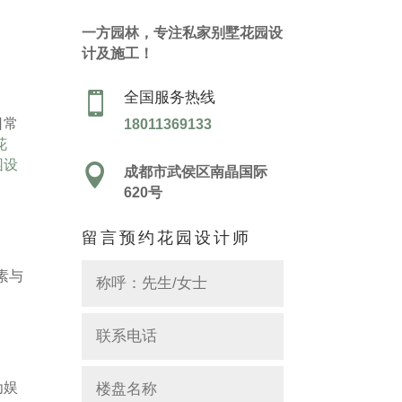
一方园林，专注私家别墅花园设
计及施工！
全国服务热线

日常
18011369133
花
园设

成都市武侯区南晶国际
620号
留言预约花园设计师
素与
为娱