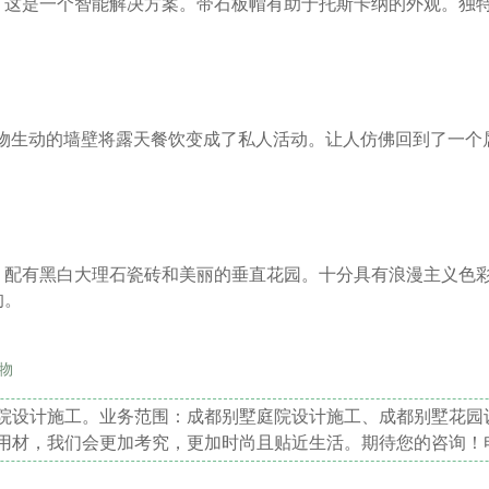
，这是一个智能解决方案。带石板帽有助于托斯卡纳的外观。独
里，植物生动的墙壁将露天餐饮变成了私人活动。让人仿佛回到了一个
，配有黑白大理石瓷砖和美丽的垂直花园。十分具有浪漫主义色
的。
物
院设计施工。业务范围：成都别墅庭院设计施工、成都别墅花园
用材，我们会更加考究，更加时尚且贴近生活。期待您的咨询！