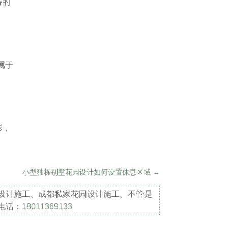
特的
属于
彩，
小型独栋别墅花园设计如何设置休息区域
→
设计施工、成都私家花园设计施工。不管是
电话：
18011369133