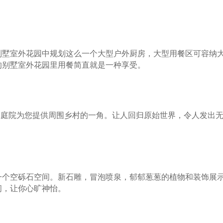
别墅室外花园中规划这么一个大型户外厨房，大型用餐区可容纳
的别墅室外花园里用餐简直就是一种享受。
托斯卡纳庭院为您提供周围乡村的一角。让人回归原始世界，令人发出
一个空砾石空间。新石雕，冒泡喷泉，郁郁葱葱的植物和装饰展
间，让你心旷神怡。