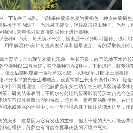
月中、下旬种子成熟。当球果由黄绿色变为黄褐色，种皮由黄褐色
球果摊于室内阴干，当球果开裂后，轻轻敲击脱出种子。当然，
麻烦的话来年也可以直接购买种子进行播种。
温水浸种4－5天。每天换水一次，捞出沥干水分即可播种。也可用
芽，用甲醇浸种5分钟可提高发芽率和提早发芽。有的采取长期冷
微碱土育苗，常出现苗木黄化现象，生长不良．故宜选地下水位较
。冬季播种以12月为好，春季播种宜在2月中、下旬进行。莳萝幼
宜。覆土后随即覆盖一层稻草或地膜，以利保墒并防止土壤板结
土壤水分水平的光合生理响应。设置常规生长水分条件(CK)、轻度
淹(T3)4个不同处理组，研究莳萝当年实生幼苗在三峡库区消落带水
对策。研究结果表明，不同水分处理均显著影响莳萝幼苗光合色
萝幼苗不仅具有耐水湿的特点，还具有一定程度的耐旱性。在消
饱和水或渍水的环境中，在干旱环境条件下应注意浇水抗旱，使
繁的浇水，这是因为它有发达的主根，但太干燥的天气可能会导
你精心维护，莳萝也有可能在夏季炎热的环境中死掉。