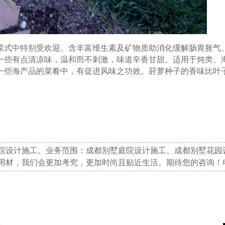
菜式中特别受欢迎。含丰富维生素及矿物质助消化缓解肠胃胀气
一些有点清凉味，温和而不刺激，味道辛香甘甜。适用于炖类、
一些海产品的菜肴中，有促进风味之功效。莳萝种子的香味比叶
院设计施工。业务范围：成都别墅庭院设计施工、成都别墅花园
用材，我们会更加考究，更加时尚且贴近生活。期待您的咨询！