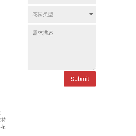
Submit
充
保持
异花