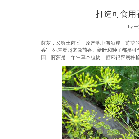
打造可食用
by
一
莳萝，又称土茴香，原产地中海沿岸。莳萝的英文
香”，外表看起来像茴香。新叶和种子都是可
国。莳萝是一年生草本植物，但它很容易种