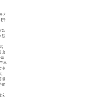
变为
刚开
3%
水浸
高，
苗出
。每
干旱
位变
素、
落带
莳萝
致它