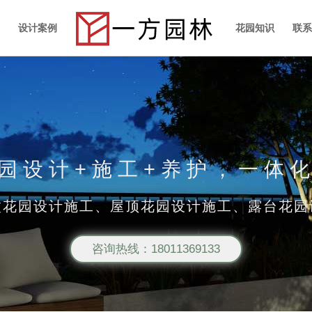
设计案例
花园知识
联
园设计+施工+养护，一体
墅花园设计施工、屋顶花园设计施工、露台花园
咨询热线：18011369133