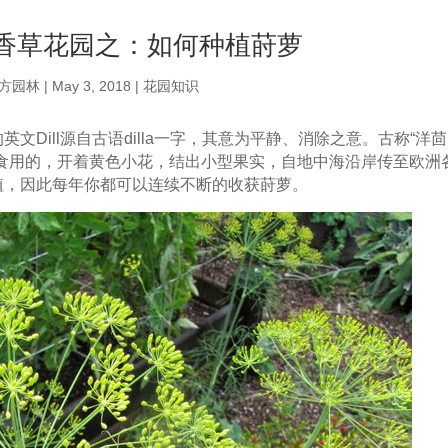
香草花园之：如何种植莳萝
方园林
|
May 3, 2018
|
花园知识
Dill源自古语dilla一字，其意为平静、消除之意。古称“洋茴
食用的，开着黄色小花，结出小型果实，自地中海沿岸传至欧洲
植，因此每年你都可以连续不断的收获莳萝。