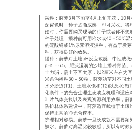
采种：莳萝3月下旬至4月上旬开花，10
深褐色时，种子逐渐成熟，即可采收。将
始时，你需要购买现场的种子或者你不想
种子处理：播种前可用冷水或40－50℃
的硫酸铜或1%尿素溶液浸种，有益于发
种，获得良好的效果。
播种：莳萝对土壤pH反应敏感。中性或
pH5－6.5。肥沃湿润的沙壤土播种育苗
土力弱，覆土不宜太厚，以2厘米左右为
米条沟播种30－50粒，莳萝幼苗对不同
水分胁迫(T1)、土壤水饱和(T2)以及水
化条件下的光合生理生态响应机理和适应
叶片气体交换以及表观资源利用效率，莳
防护林体系建设中，莳萝适宜栽植于土壤
保持正常的净光合速率。
护理相对容易。莳萝一旦长成就不需要频
缺水。莳萝对高温比较敏感，所以有时候