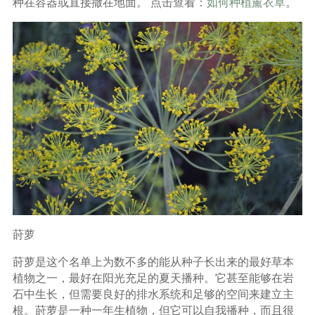
种在容器或直接撒在地面。 点击查看：
如何种植薰衣草
。
莳萝
莳萝是这个名单上为数不多的能从种子长出来的最好草本
植物之一，最好在阳光充足的夏天播种。它甚至能够在岩
石中生长，但需要良好的排水系统和足够的空间来建立主
根。莳萝是一种一年生植物，但它可以自我播种，而且很