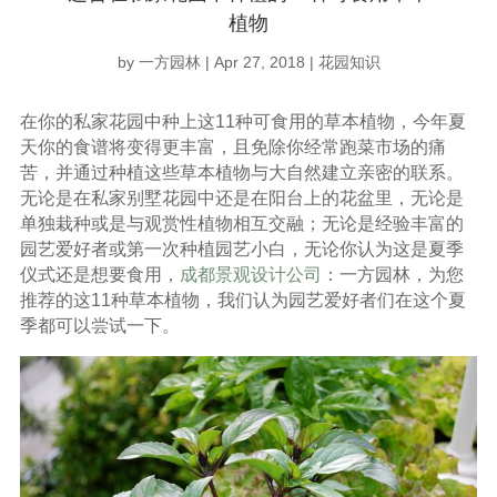
植物
by
一方园林
|
Apr 27, 2018
|
花园知识
在你的私家花园中种上这11种可食用的草本植物，今年夏
天你的食谱将变得更丰富，且免除你经常跑菜市场的痛
苦，并通过种植这些草本植物与大自然建立亲密的联系。
无论是在私家别墅花园中还是在阳台上的花盆里，无论是
单独栽种或是与观赏性植物相互交融；无论是经验丰富的
园艺爱好者或第一次种植园艺小白，无论你认为这是夏季
仪式还是想要食用，
成都景观设计公司
：一方园林，为您
推荐的这11种草本植物，我们认为园艺爱好者们在这个夏
季都可以尝试一下。