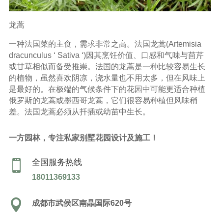
龙蒿
一种法国菜的主食，需求非常之高。法国龙蒿(Artemisia
dracunculus ‘ Sativa ‘)因其烹饪价值、口感和气味与茴芹
或甘草相似而备受推崇。法国的龙蒿是一种比较容易生长
的植物，虽然喜欢阴凉，浇水量也不用太多，但在风味上
是最好的。在极端的气候条件下的花园中可能更适合种植
俄罗斯的龙蒿或墨西哥龙蒿，它们很容易种植但风味稍
差。法国龙蒿必须从扦插或幼苗中生长。
一方园林，专注私家别墅花园设计及施工！
全国服务热线

18011369133

成都市武侯区南晶国际620号