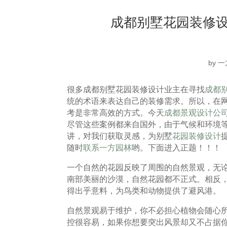
成都别墅花园装修
by
一
很多成都别墅花园装修设计业主在寻找
成都
统的术语来表达自己的装修需求。所以，在
考是非常高效的方式。今天
成都景观设计公
尽管这些案例都来自国外，由于气候和环境
讲，对我们获取灵感，为别墅
花园装修设计
随时
联系一方园林
哟。下面进入正题！！！
一个自然的花园反映了周围的自然景观，无
南部美丽的沙漠，自然花园都不正式。相反
得出乎意料，为鸟类和动物提供了避风港。
自然景观易于维护，你不必担心植物会随心
控很容易，如果你想要突出风景却又不占据