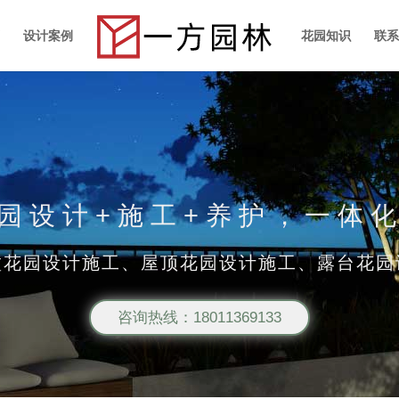
设计案例
花园知识
联
园设计+施工+养护，一体
墅花园设计施工、屋顶花园设计施工、露台花园
咨询热线：18011369133