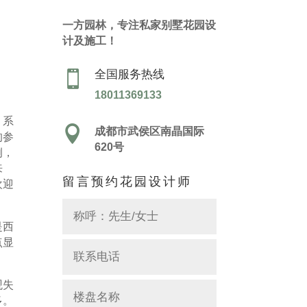
一方园林，专注私家别墅花园设
计及施工！
全国服务热线

18011369133
、系

成都市武侯区南晶国际
的参
620号
例，
来
留言预约花园设计师
欢迎
是西
点显
观失
多。