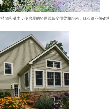
生植物和灌木，使房屋的坚硬线条变得柔和起来，
砾石
路不像砖