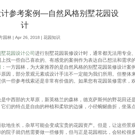
设计参考案例—自然风格别墅花园设
计
方园林
|
Apr 26, 2018
|
花园知识
别墅花园设计公司
进行别墅花园装修设计时，通常都无法用专业
网上找一些自己喜欢的、有感觉的案例作为表达自己想法和需求
司
：一方园林，为大家推荐的是自然风格的别墅花园装修设计案
等原因，部分景观元素或设计手法不一定能为我们所用。但整体
提供一些参考线索还是非常有价值的。如果您有花园装修需求，
论是中西部的大草原，新英格兰的森林，德克萨斯州的野花田还
，它们的特点是自由的种植和柔软的边缘，小径蜿蜒曲折，坐落
所欲地生长，杂草可能会变成宝贵的花园资产。但是，让这些景
你的院子就仍然需要做一些修剪，但与正是花园相比，会轻松很