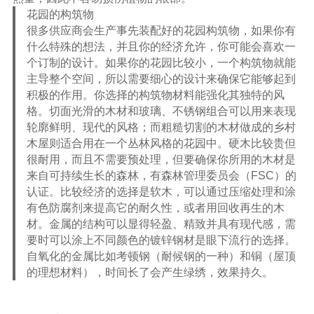
花园的构筑物
很多供应商会生产事先装配好的花园构筑物，如果你有
什么特殊的想法，并且你的经济允许，你可能会喜欢一
个订制的设计。如果你的花园比较小，一个构筑物就能
主导整个空间，所以需要细心的设计来确保它能够起到
积极的作用。你选择的构筑物材料能强化其独特的风
格。切面光滑的木材和玻璃、不锈钢组合可以用来表现
轮廓鲜明、现代的风格；而粗糙切割的木材做成的乡村
木屋则适合用在一个丛林风格的花园中。硬木比较贵但
很耐用，而且不需要预处理，但要确保你所用的木材是
来自可持续生长的森林，有森林管理委员会（FSC）的
认证。比较经济的选择是软木，可以通过压缩处理和涂
有色防腐剂来提高它的耐久性，或者用回收再生的木
材。金属的结构可以显得轻盈、精致并具有现代感，需
要时可以涂上不同颜色的镀锌钢材是眼下流行的选择。
自氧化的金属比如考顿钢（耐候钢的一种）和铜（屋顶
的理想材料），时间长了会产生绿绣，效果持久。