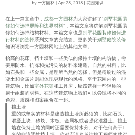
by
一方园林
|
Apr 23, 2018
|
花园知识
在上一篇文章中，
成都一方园林
为大家讲解了“
别墅花园装
修如何选择屏障和边界材料
”，本篇文章将讲解别墅花园装
修如何选择结构材料。本篇文章也是
别墅花园装修如何进
行材料的选择
系列文章的完结篇。更多关于
别墅庭院装修
知识请浏览一方园林网站上的其他文章。
抬高的花床、挡土墙和一些类似的保持土壤的构筑物，需
要用防水、抗冻和抗污染的材料来建造。自然的材料，比
如石头和一些金属，是理所当然的选择，但是粉刷过的混
凝土和金属片则能体现更现代的风格。至于花园内的一些
建筑物，比如
室外花架
和工具房，应该选择一些轻质的、
易于组装的材料。在这些建筑物上我们可以尝试将不同的
色彩、质感和图案组合在一起。
挡土墙
重的或坚实的材料是建造挡土墙所必须的，比如石头、
混凝土块、砖块、木板、金属板或者强化混凝土。挡土
墙在保持土壤的同时还需要保持水分。对于任何高于1
米的非渗透性挡土墙，你都应该参考结构工程师的建议