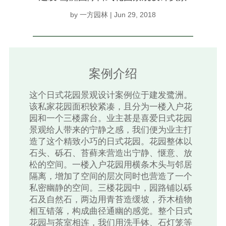
by
一方园林
|
Jun 29, 2018
案例介绍
这个日式花园景观设计案例位于建发鹭洲。
该私家花园面积较紧凑，且分为一楼入户花
园和一个三楼露台。业主甚是喜爱日式花园
景观给人带来的宁静之感，我们便为业主打
造了这个精致小巧的日式花园。花园整体以
石头、砾石、苔藓来营造出宁静、惬意、放
松的空间。一楼入户花园用横条木头与邻居
隔离，增加了空间的层次同时也营造了一个
私密幽静的空间。三楼花园中，园路铺以砾
石及自然石，两边用青苔造缓坡，乔木植物
相互错落，构成曲径通幽的感觉。整个日式
花园与茶室相连，我们用洗手钵、石灯笼等