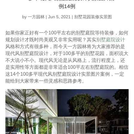
例14例
by
一方园林
|
Jun 5, 2021
|
别墅花园装修实景图
如果你家正好有一个100平左右的别墅庭院等待装修，如何
规划设计才既时尚美观又非常实用呢？其实
别墅庭院设计
风格和方式有很多种，而今天一方园林将为大家推荐的是
现代风别墅庭院设计，对于100多平的别墅花园，面积说大
不大说小不小。现代风无论是从风格上，流行程度上，还
是实用性等方面都是非常适合100平左右别墅庭院的。相信
这14个100多平现代风别墅庭院设计实景图片案例，一定
能给到大家带来一些灵感和思路参考。