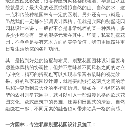
般适应性比较强，很各种建筑风格都能融洽。毕竟山水庭
院就是为了最大化的还原或模拟自然的山、自然的水，这
一点和传统种植园林有一定的区别。另外还有一点就是，
虽然我们一定都在强调设计风格，但就是实际的别墅花园
园林设计来讲，一般都不会是非常纯粹的某一种风格，多
多少少都会有一定的混搭元素在其中。毕竟，私家别墅花
园，不单单是要有艺术方面的美学价值，我们更应该注重
日常生活所需的各种功能。
其二是恰到好处的搭配与布局。别墅花园园林设计需要考
虑整体风格的协调性，但并不意味着不同风格之间的对立
与冲突，精巧的搭配也可以实现非常富有韵味的视觉效
果。好的私家花园设计师，就是要能够把这两点之间的矛
盾和冲突做到最大化的平衡和协调。譬如在一些经济适用
型的农村别墅花园中，就可以引入一些浪漫风格的欧式花
园文化。欧式建筑中的典雅、庄美和田园式的清新、自然
融缀在一起，不同元素的融合也可带来独具一格的美感。
一方园林，专注私家别墅花园设计及施工！