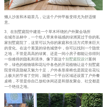
懒人沙发和木箱茶几，让这个户外甲板变得尤为舒适惬
意。
3、在别墅庭院中建造一个草木环绕的户外聚会场所
在城市丛林中，一个给人带来幸福感的绿洲莫过于你的私
家别墅庭院了，这里可以为你的家庭和生活方式带来巨大
的变化。在这个葱茏的绿色城堡中，你可以找到一个隐世
之地，不管是高高的绿篱、还是一间小房子都能让你得到
一份难得的隐私和清净。像下面这个
别墅庭院设计
案例
中，绿色的植物墙和花坛中各色的开花植物让这个别墅庭
院变得及隐秘又魅力十足，户外条形座椅也是固定在花坛
上极大的节省了空间，隔壁一个平台区域还设置了户外餐
桌椅，不管是你自己放松休闲还是和朋友聚会、社交都是
一个绝佳之地。