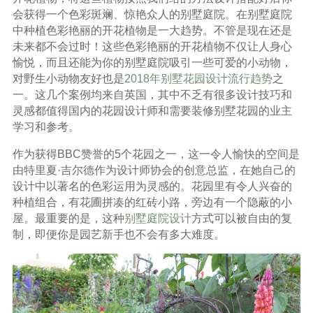
会获得一个色彩斑斓、惊艳众人的别墅庭院。在别墅庭院
中种植色彩艳丽的开花植物是一大趋势。不管是现在还是
未来都不会过时！这些色彩艳丽的开花植物不仅让人身心
愉悦，而且还能为你的别墅庭院吸引一些可爱的小动物，
对野生小动物友好也是
2018年别墅花园设计流行趋势
之
一。这几个案例均来自英国，其中不乏有很多设计技巧和
灵感都值得国内的花园设计师和需要装修别墅花园的业主
学习和参考。
作为获得BBC赞誉的5个花园之一，这一令人愉快的空间是
由特里夏·吉尔德作为设计师协会的创意总监，在她自己的
设计中以著名的色彩运用为灵感的。花园里有令人兴奋的
种植组合，有花圃拼凑的红砖小路，旁边有一个隐蔽的小
屋。最重要的是，这种
别墅庭院设计
方式可以被自由的复
制，即便你是园艺新手也不会有多大难度。