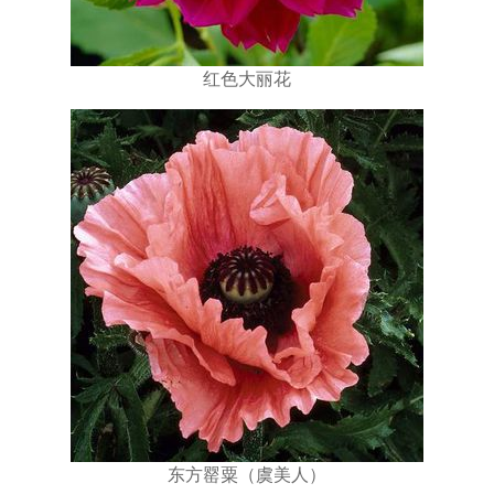
红色大丽花
东方罂粟（虞美人）