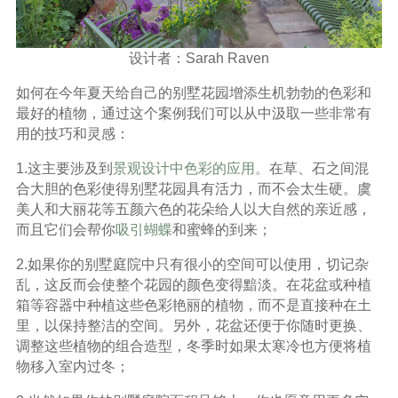
设计者：Sarah Raven
如何在今年夏天给自己的别墅花园增添生机勃勃的色彩和
最好的植物，通过这个案例我们可以从中汲取一些非常有
用的技巧和灵感：
1.这主要涉及到
景观设计中色彩的应用。
在草、石之间混
合大胆的色彩使得别墅花园具有活力，而不会太生硬。虞
美人和大丽花等五颜六色的花朵给人以大自然的亲近感，
而且它们会帮你
吸引
蝴蝶
和蜜蜂的到来；
2.如果你的别墅庭院中只有很小的空间可以使用，切记杂
乱，这反而会使整个花园的颜色变得黯淡。在花盆或种植
箱等容器中种植这些色彩艳丽的植物，而不是直接种在土
里，以保持整洁的空间。另外，花盆还便于你随时更换、
调整这些植物的组合造型，冬季时如果太寒冷也方便将植
物移入室内过冬；