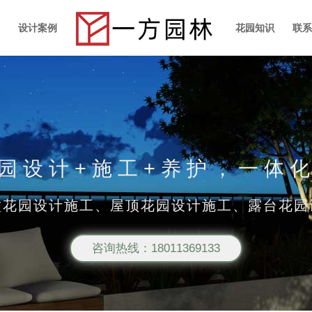
设计案例
花园知识
联
园设计+施工+养护，一体
墅花园设计施工、屋顶花园设计施工、露台花园
咨询热线：18011369133