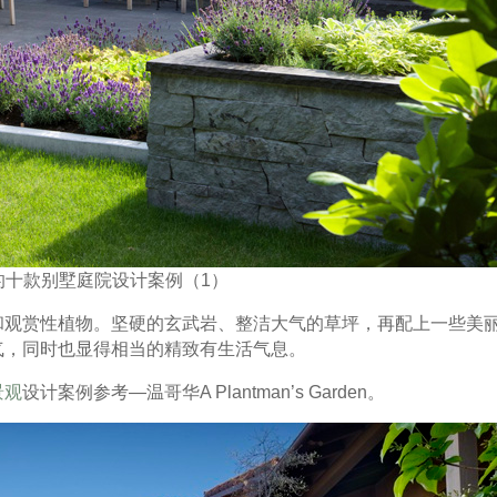
的十款别墅庭院设计案例（1）
和观赏性植物。坚硬的玄武岩、整洁大气的草坪，再配上一些美
气，同时也显得相当的精致有生活气息。
景观
设计案例参考—温哥华A Plantman’s Garden。