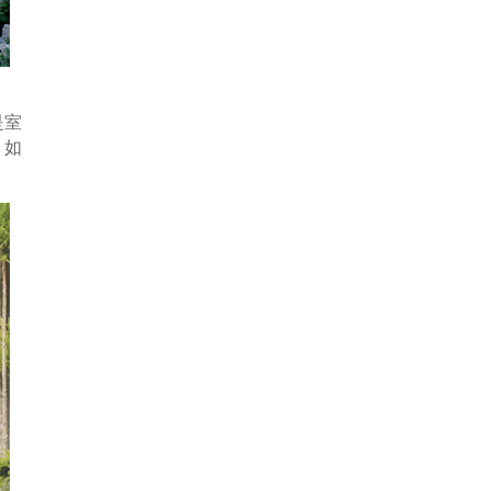
是室
。如