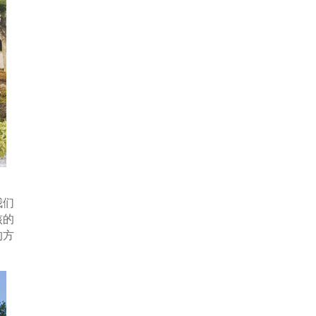
我们
核的
的方