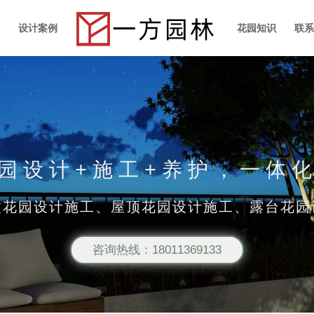
设计案例
花园知识
联
园设计+施工+养护，一体
墅花园设计施工、屋顶花园设计施工、露台花园
咨询热线：18011369133